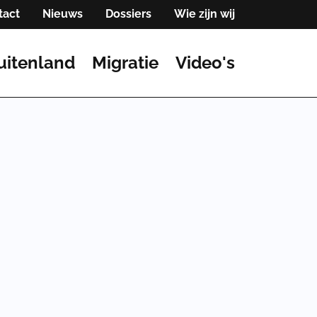
tact
Nieuws
Dossiers
Wie zijn wij
uitenland
Migratie
Video's