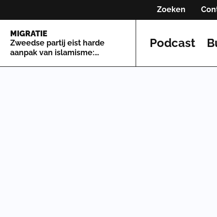
Zoeken
Con
MIGRATIE
Podcast
B
Zweedse partij eist harde
aanpak van islamisme:
'Grootste bedreigingen
Zweden'