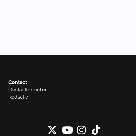
Contact
Contactformulier
Redactie
X van NieuwRech
Instagram 
Tiktok 