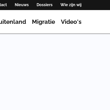
tact
Nieuws
Dossiers
Wie zijn wij
uitenland
Migratie
Video's