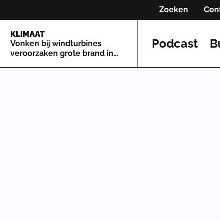
Zoeken
Con
KLIMAAT
Podcast
B
Vonken bij windturbines
veroorzaken grote brand in
Griekenland: twee arrestaties