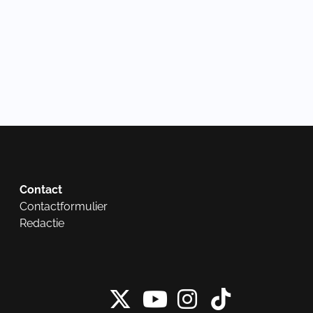
Contact
Contactformulier
Redactie
X van NieuwRech
Instagram 
Tiktok 