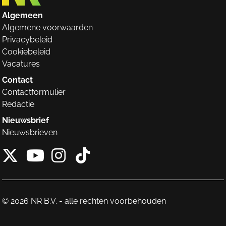
Algemeen
Algemene voorwaarden
Privacybeleid
Cookiebeleid
Vacatures
Contact
Contactformulier
Redactie
Nieuwsbrief
Nieuwsbrieven
X van NieuwRechts
Instagram van Nieuw
Tiktok van Nieuw
Youtube van NieuwRecht
© 2026 NR B.V. - alle rechten voorbehouden