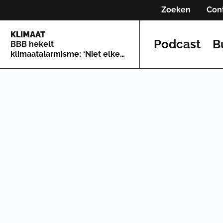
Zoeken
Con
KLIMAAT
Podcast
B
BBB hekelt
klimaatalarmisme: ‘Niet elke
bosbrand is een excuus om
een klimaatcrisis uit te
roepen’