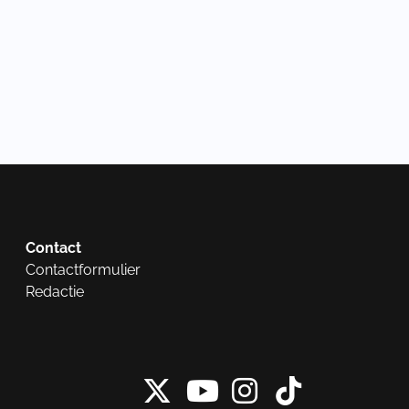
Contact
Contactformulier
Redactie
X van NieuwRech
Instagram 
Tiktok 