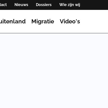
tact
Nieuws
Dossiers
Wie zijn wij
uitenland
Migratie
Video's