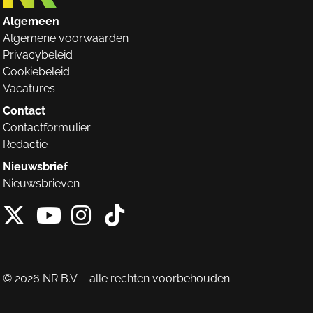
Algemeen
Algemene voorwaarden
Privacybeleid
Cookiebeleid
Vacatures
Contact
Contactformulier
Redactie
Nieuwsbrief
Nieuwsbrieven
X van NieuwRechts
Instagram van Nieuw
Tiktok van Nieuw
Youtube van NieuwRecht
© 2026 NR B.V. - alle rechten voorbehouden