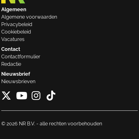
Algemeen
Algemene voorwaarden
Privacybeleid
Cookiebeleid
Vacatures
Contact
Contactformulier
Redactie
Nieuwsbrief
Nieuwsbrieven
X van NieuwRechts
Instagram van Nieuw
Tiktok van Nieuw
Youtube van NieuwRecht
© 2026 NR B.V. - alle rechten voorbehouden