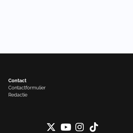
Contact
Contactformulier
Redactie
X van NieuwRech
Instagram 
Tiktok 