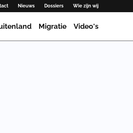
tact
Nieuws
Dossiers
Wie zijn wij
uitenland
Migratie
Video's