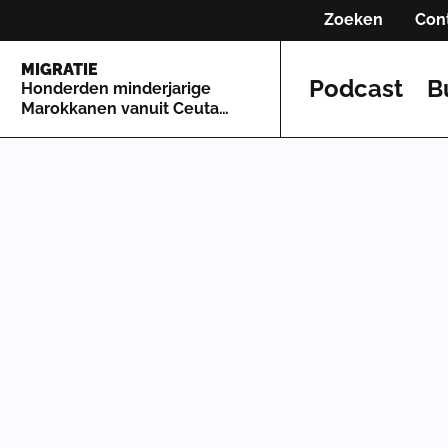
Zoeken
Con
MIGRATIE
Podcast
B
Honderden minderjarige
Marokkanen vanuit Ceuta
naar Spaans vasteland