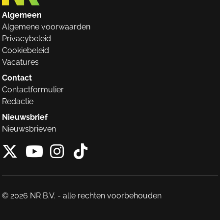
Algemeen
Algemene voorwaarden
Privacybeleid
Cookiebeleid
Vacatures
Contact
Contactformulier
Redactie
Nieuwsbrief
Nieuwsbrieven
X van NieuwRechts
Instagram van Nieuw
Tiktok van Nieuw
Youtube van NieuwRecht
© 2026 NR B.V. - alle rechten voorbehouden