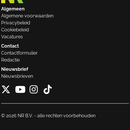
Algemeen
Algemene voorwaarden
Privacybeleid
Cookiebeleid
Vacatures
Contact
Contactformulier
Redactie
Nieuwsbrief
Nieuwsbrieven
X van NieuwRechts
Instagram van Nieuw
Tiktok van Nieuw
Youtube van NieuwRecht
© 2026 NR B.V. - alle rechten voorbehouden