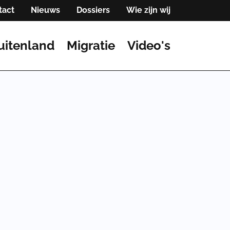
tact
Nieuws
Dossiers
Wie zijn wij
uitenland
Migratie
Video's