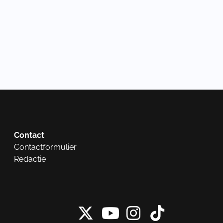
Contact
Contactformulier
Redactie
X van NieuwRech
Instagram 
Tiktok 