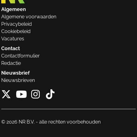
Algemeen
Algemene voorwaarden
Privacybeleid
Cookiebeleid
Vacatures
Contact
Contactformulier
Redactie
Nieuwsbrief
Nieuwsbrieven
X van NieuwRechts
Instagram van Nieuw
Tiktok van Nieuw
Youtube van NieuwRecht
© 2026 NR B.V. - alle rechten voorbehouden