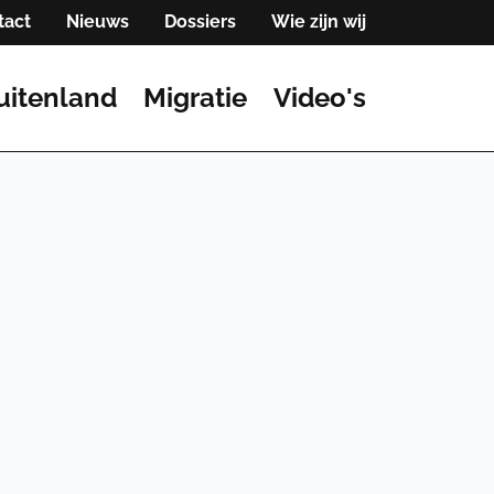
tact
Nieuws
Dossiers
Wie zijn wij
uitenland
Migratie
Video's