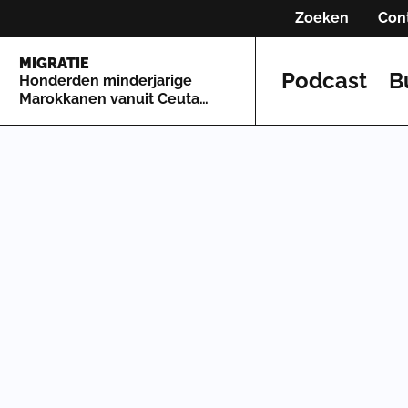
Zoeken
Con
MIGRATIE
Podcast
B
Honderden minderjarige
Marokkanen vanuit Ceuta
naar Spaans vasteland