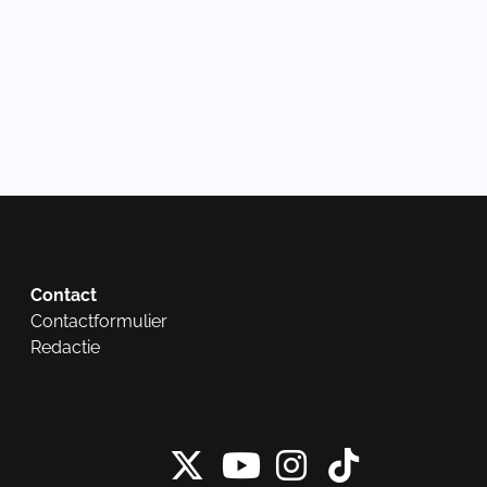
Contact
Contactformulier
Redactie
X van NieuwRech
Instagram 
Tiktok 