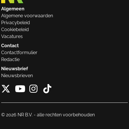
Algemeen
Algemene voorwaarden
Privacybeleid
Cookiebeleid
Vacatures
Contact
Contactformulier
Redactie
Nieuwsbrief
Nieuwsbrieven
X van NieuwRechts
Instagram van Nieuw
Tiktok van Nieuw
Youtube van NieuwRecht
© 2026 NR B.V. - alle rechten voorbehouden