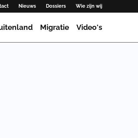
tact
Nieuws
Dossiers
Wie zijn wij
uitenland
Migratie
Video's