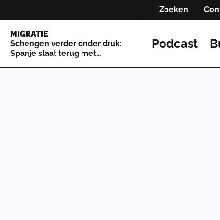
Zoeken
Con
MIGRATIE
Podcast
B
Schengen verder onder druk:
Spanje slaat terug met
grenscontroles tegen Italië