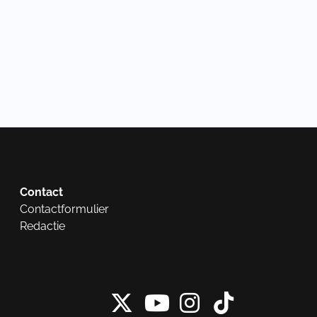
Contact
Contactformulier
Redactie
X van NieuwRech
Instagram 
Tiktok 