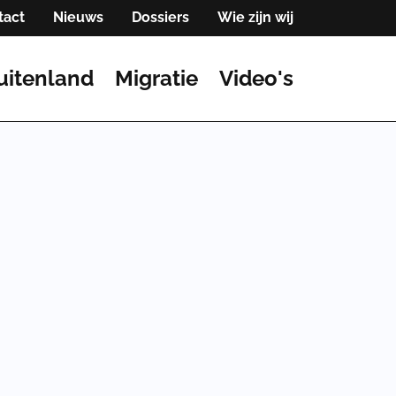
tact
Nieuws
Dossiers
Wie zijn wij
uitenland
Migratie
Video's