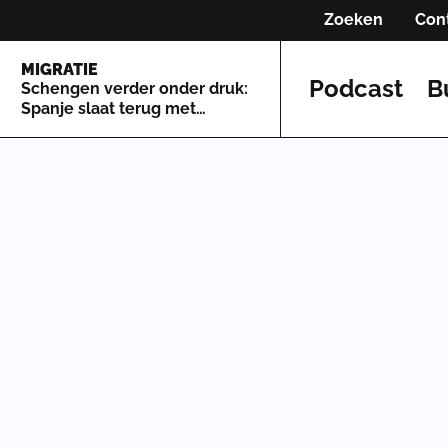
Zoeken
Con
MIGRATIE
Podcast
B
Schengen verder onder druk:
Spanje slaat terug met
grenscontroles tegen Italië