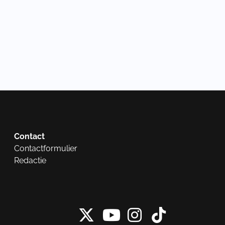
Contact
Contactformulier
Redactie
X van NieuwRech
Instagram 
Tiktok 