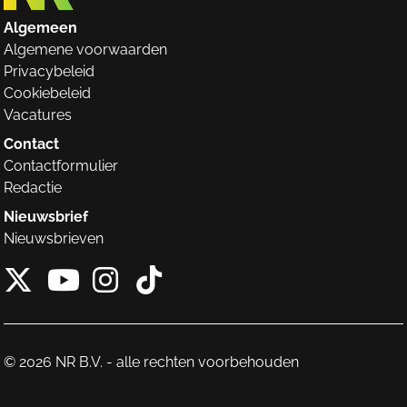
Algemeen
Algemene voorwaarden
Privacybeleid
Cookiebeleid
Vacatures
Contact
Contactformulier
Redactie
Nieuwsbrief
Nieuwsbrieven
X van NieuwRechts
Instagram van Nieuw
Tiktok van Nieuw
Youtube van NieuwRecht
© 2026 NR B.V. - alle rechten voorbehouden