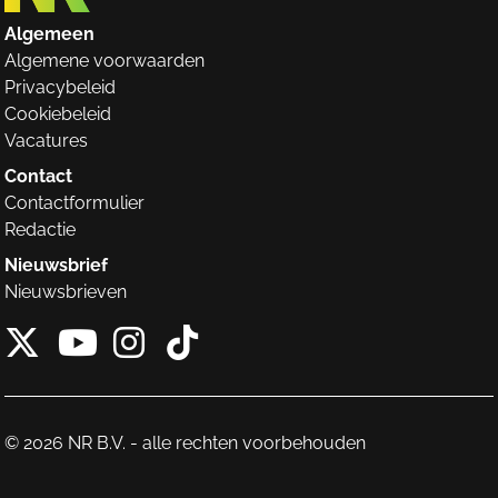
Algemeen
Algemene voorwaarden
Privacybeleid
Cookiebeleid
Vacatures
Contact
Contactformulier
Redactie
Nieuwsbrief
Nieuwsbrieven
X van NieuwRechts
Instagram van Nieuw
Tiktok van Nieuw
Youtube van NieuwRecht
© 2026 NR B.V. - alle rechten voorbehouden