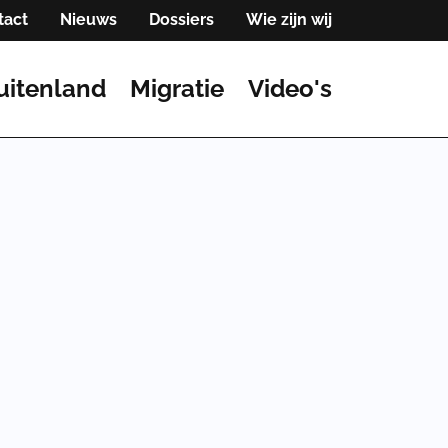
tact
Nieuws
Dossiers
Wie zijn wij
uitenland
Migratie
Video's