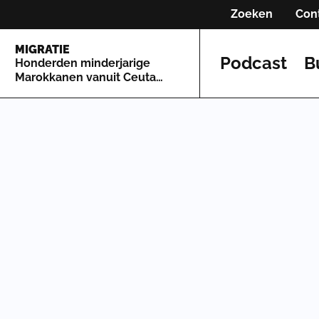
Zoeken
Con
MIGRATIE
Podcast
B
Honderden minderjarige
Marokkanen vanuit Ceuta
naar Spaans vasteland