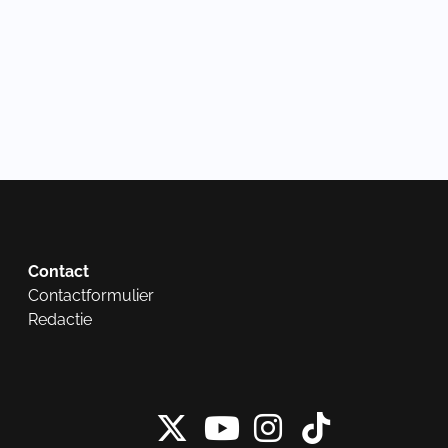
Contact
Contactformulier
Redactie
X van NieuwRech
Instagram 
Tiktok 