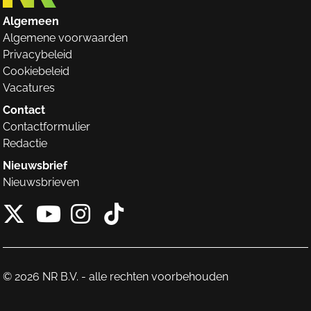
Algemeen
Algemene voorwaarden
Privacybeleid
Cookiebeleid
Vacatures
Contact
Contactformulier
Redactie
Nieuwsbrief
Nieuwsbrieven
X van NieuwRechts
Instagram van Nieuw
Tiktok van Nieuw
Youtube van NieuwRecht
© 2026 NR B.V. - alle rechten voorbehouden