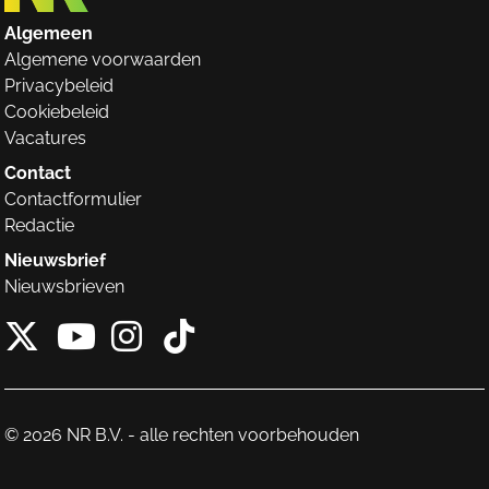
Algemeen
Algemene voorwaarden
Privacybeleid
Cookiebeleid
Vacatures
Contact
Contactformulier
Redactie
Nieuwsbrief
Nieuwsbrieven
X van NieuwRechts
Instagram van Nieuw
Tiktok van Nieuw
Youtube van NieuwRecht
© 2026 NR B.V. - alle rechten voorbehouden