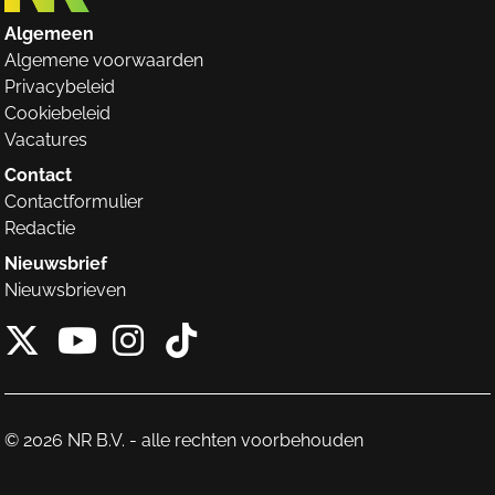
Algemeen
Algemene voorwaarden
Privacybeleid
Cookiebeleid
Vacatures
Contact
Contactformulier
Redactie
Nieuwsbrief
Nieuwsbrieven
X van NieuwRechts
Instagram van Nieuw
Tiktok van Nieuw
Youtube van NieuwRecht
© 2026 NR B.V. - alle rechten voorbehouden