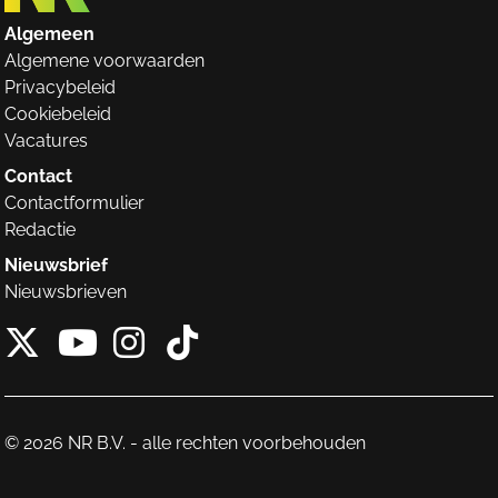
Algemeen
Algemene voorwaarden
Privacybeleid
Cookiebeleid
Vacatures
Contact
Contactformulier
Redactie
Nieuwsbrief
Nieuwsbrieven
X van NieuwRechts
Instagram van Nieuw
Tiktok van Nieuw
Youtube van NieuwRecht
© 2026 NR B.V. - alle rechten voorbehouden