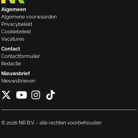
Algemeen
Algemene voorwaarden
Privacybeleid
Cookiebeleid
Vacatures
Contact
Contactformulier
Redactie
Nieuwsbrief
Nieuwsbrieven
X van NieuwRechts
Instagram van Nieuw
Tiktok van Nieuw
Youtube van NieuwRecht
© 2026 NR B.V. - alle rechten voorbehouden