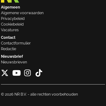
Algemeen
Algemene voorwaarden
Privacybeleid
Cookiebeleid
Vacatures
Contact
Contactformulier
Redactie
Nieuwsbrief
Nieuwsbrieven
X van NieuwRechts
Instagram van Nieuw
Tiktok van Nieuw
Youtube van NieuwRecht
© 2026 NR B.V. - alle rechten voorbehouden