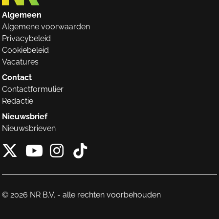
Algemeen
Algemene voorwaarden
Privacybeleid
Cookiebeleid
Vacatures
Contact
Contactformulier
Redactie
Nieuwsbrief
Nieuwsbrieven
X van NieuwRechts
Instagram van Nieuw
Tiktok van Nieuw
Youtube van NieuwRecht
© 2026 NR B.V. - alle rechten voorbehouden