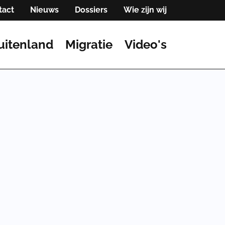
tact
Nieuws
Dossiers
Wie zijn wij
uitenland
Migratie
Video's