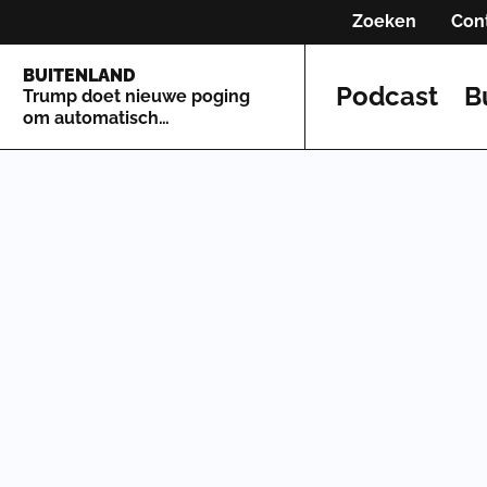
Zoeken
Con
BUITENLAND
Podcast
B
Trump doet nieuwe poging
om automatisch
staatsburgerschap te
beperken