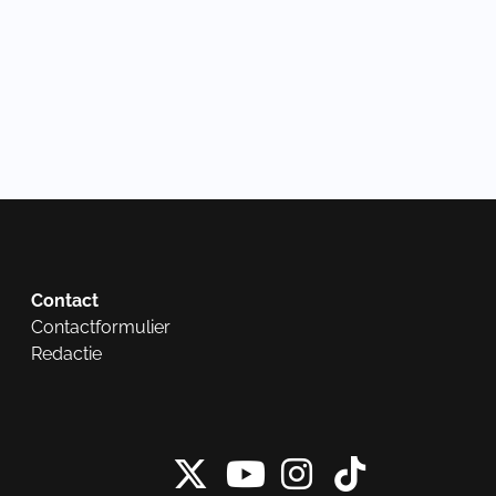
Contact
Contactformulier
Redactie
X van NieuwRech
Instagram 
Tiktok 