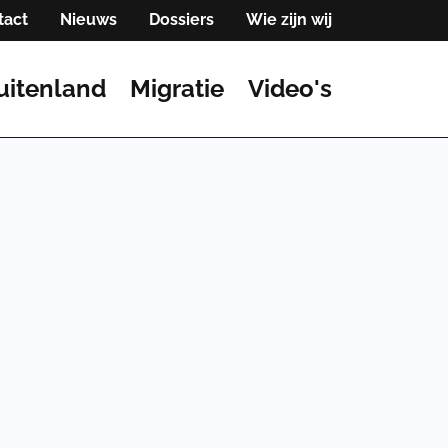
tact
Nieuws
Dossiers
Wie zijn wij
uitenland
Migratie
Video's