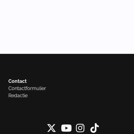
Contact
Contactformulier
Redactie
X van NieuwRech
Instagram 
Tiktok 