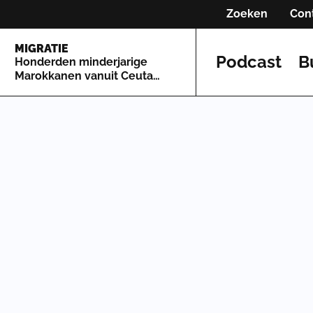
Zoeken
Con
MIGRATIE
Podcast
B
Honderden minderjarige
Marokkanen vanuit Ceuta
naar Spaans vasteland