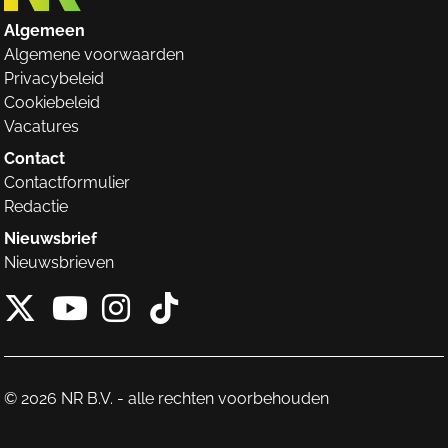
Algemeen
Algemene voorwaarden
Privacybeleid
Cookiebeleid
Vacatures
Contact
Contactformulier
Redactie
Nieuwsbrief
Nieuwsbrieven
X van NieuwRechts
Instagram van Nieuw
Tiktok van Nieuw
Youtube van NieuwRecht
© 2026 NR B.V. - alle rechten voorbehouden