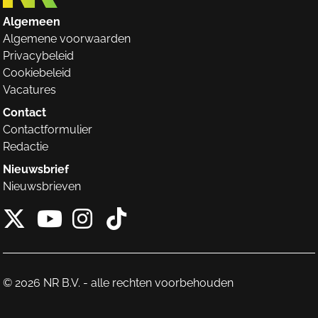
Algemeen
Algemene voorwaarden
Privacybeleid
Cookiebeleid
Vacatures
Contact
Contactformulier
Redactie
Nieuwsbrief
Nieuwsbrieven
X van NieuwRechts
Instagram van Nieuw
Tiktok van Nieuw
Youtube van NieuwRecht
© 2026 NR B.V. - alle rechten voorbehouden