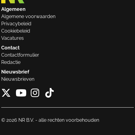
Algemeen
Algemene voorwaarden
Privacybeleid
Cookiebeleid
Vacatures
Contact
Contactformulier
Redactie
Nieuwsbrief
Nieuwsbrieven
X van NieuwRechts
Instagram van Nieuw
Tiktok van Nieuw
Youtube van NieuwRecht
© 2026 NR B.V. - alle rechten voorbehouden