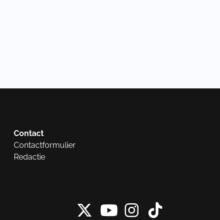
Contact
Contactformulier
Redactie
X van NieuwRech
Instagram 
Tiktok 