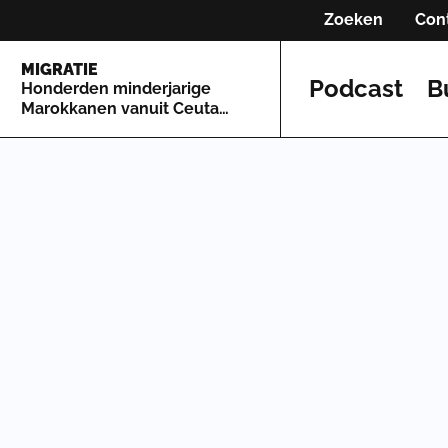
Zoeken
Con
MIGRATIE
Podcast
B
Honderden minderjarige
Marokkanen vanuit Ceuta
naar Spaans vasteland