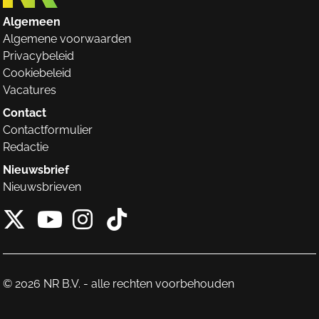
Algemeen
Algemene voorwaarden
Privacybeleid
Cookiebeleid
Vacatures
Contact
Contactformulier
Redactie
Nieuwsbrief
Nieuwsbrieven
X van NieuwRechts
Instagram van Nieuw
Tiktok van Nieuw
Youtube van NieuwRecht
© 2026 NR B.V. - alle rechten voorbehouden