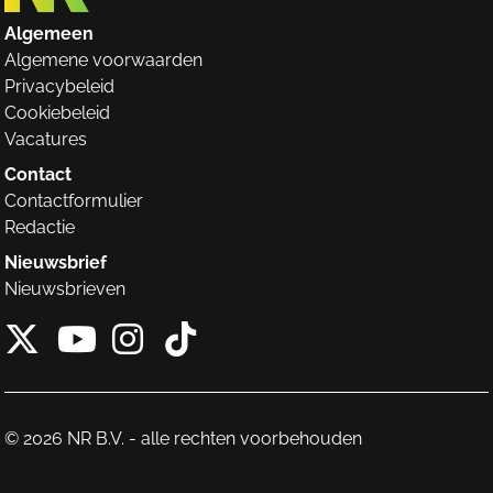
Algemeen
Algemene voorwaarden
Privacybeleid
Cookiebeleid
Vacatures
Contact
Contactformulier
Redactie
Nieuwsbrief
Nieuwsbrieven
X van NieuwRechts
Instagram van Nieuw
Tiktok van Nieuw
Youtube van NieuwRecht
© 2026 NR B.V. - alle rechten voorbehouden