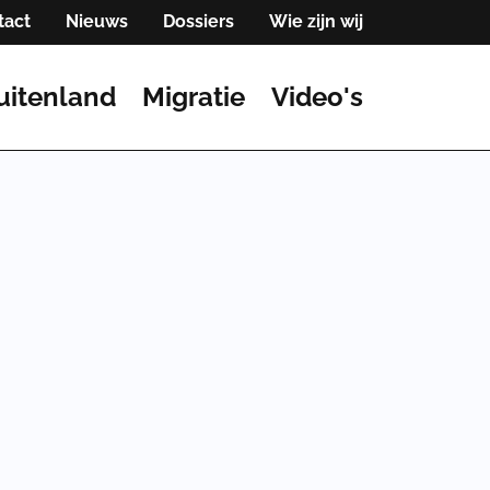
tact
Nieuws
Dossiers
Wie zijn wij
uitenland
Migratie
Video's