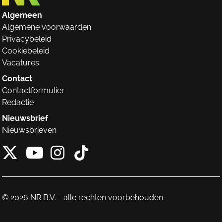
Algemeen
Algemene voorwaarden
Privacybeleid
Cookiebeleid
Vacatures
Contact
Contactformulier
Redactie
Nieuwsbrief
Nieuwsbrieven
X van NieuwRechts
Instagram van Nieuw
Tiktok van Nieuw
Youtube van NieuwRecht
© 2026 NR B.V. - alle rechten voorbehouden