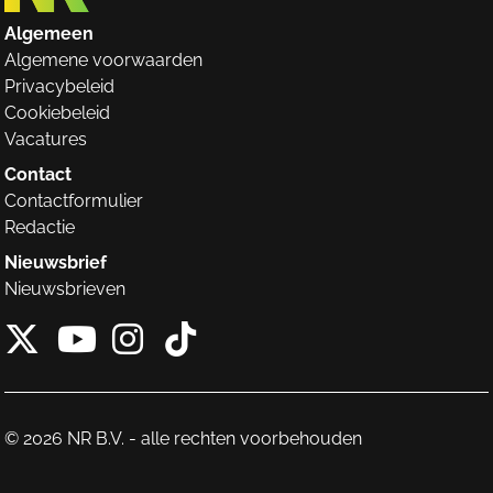
Algemeen
Algemene voorwaarden
Privacybeleid
Cookiebeleid
Vacatures
Contact
Contactformulier
Redactie
Nieuwsbrief
Nieuwsbrieven
X van NieuwRechts
Instagram van Nieuw
Tiktok van Nieuw
Youtube van NieuwRecht
© 2026 NR B.V. - alle rechten voorbehouden