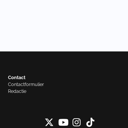
Contact
Contactformulier
Redactie
X van NieuwRech
Instagram 
Tiktok 