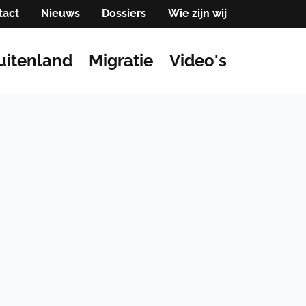
tact
Nieuws
Dossiers
Wie zijn wij
uitenland
Migratie
Video's