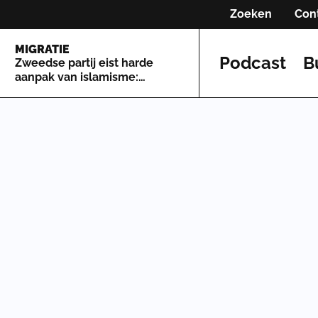
Zoeken
Con
MIGRATIE
Podcast
B
Zweedse partij eist harde
aanpak van islamisme:
'Grootste bedreigingen
Zweden'