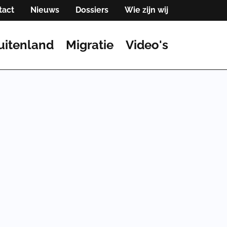
tact
Nieuws
Dossiers
Wie zijn wij
uitenland
Migratie
Video's