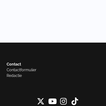
Contact
Contactformulier
Redactie
X van NieuwRech
Instagram 
Tiktok 