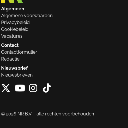
Algemeen
Algemene voorwaarden
Privacybeleid
Cookiebeleid
Vacatures
Contact
Contactformulier
Redactie
Nieuwsbrief
Nieuwsbrieven
X van NieuwRechts
Instagram van Nieuw
Tiktok van Nieuw
Youtube van NieuwRecht
© 2026 NR B.V. - alle rechten voorbehouden