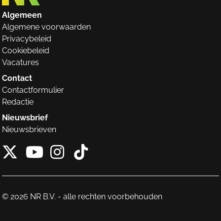
Algemeen
Algemene voorwaarden
Privacybeleid
Cookiebeleid
Vacatures
Contact
Contactformulier
Redactie
Nieuwsbrief
Nieuwsbrieven
X van NieuwRechts
Instagram van Nieuw
Tiktok van Nieuw
Youtube van NieuwRecht
© 2026 NR B.V. - alle rechten voorbehouden