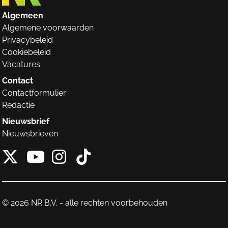
Algemeen
Algemene voorwaarden
Privacybeleid
Cookiebeleid
Vacatures
Contact
Contactformulier
Redactie
Nieuwsbrief
Nieuwsbrieven
X van NieuwRechts
Instagram van Nieuw
Tiktok van Nieuw
Youtube van NieuwRecht
© 2026 NR B.V. - alle rechten voorbehouden