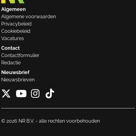
Algemeen
Algemene voorwaarden
Privacybeleid
Cookiebeleid
Vacatures
Contact
Contactformulier
Redactie
Nieuwsbrief
Nieuwsbrieven
X van NieuwRechts
Instagram van Nieuw
Tiktok van Nieuw
Youtube van NieuwRecht
© 2026 NR B.V. - alle rechten voorbehouden