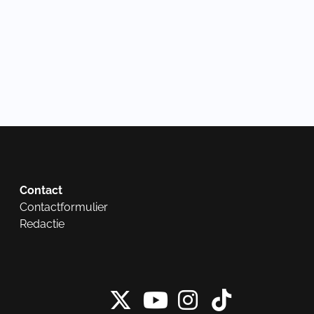
Contact
Contactformulier
Redactie
X van NieuwRech
Instagram 
Tiktok 