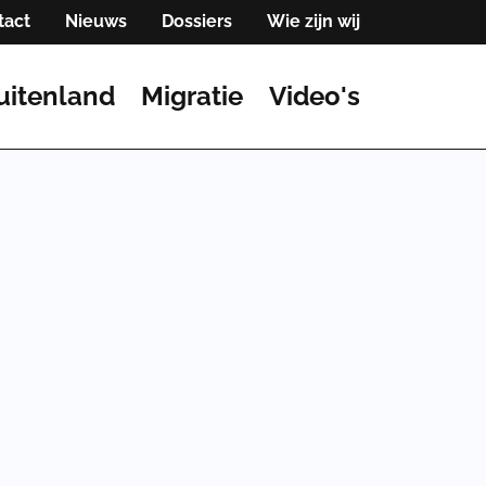
tact
Nieuws
Dossiers
Wie zijn wij
uitenland
Migratie
Video's