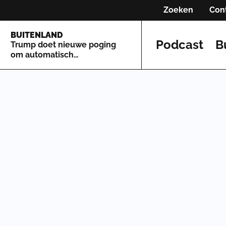
Zoeken
Con
BUITENLAND
Podcast
B
Trump doet nieuwe poging
om automatisch
staatsburgerschap te
beperken