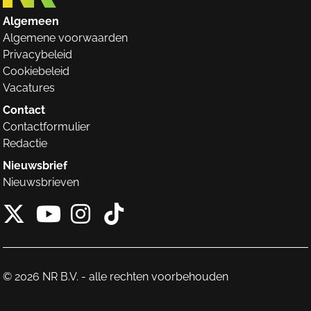
Algemeen
Algemene voorwaarden
Privacybeleid
Cookiebeleid
Vacatures
Contact
Contactformulier
Redactie
Nieuwsbrief
Nieuwsbrieven
X van NieuwRechts
Instagram van Nieuw
Tiktok van Nieuw
Youtube van NieuwRecht
© 2026 NR B.V. - alle rechten voorbehouden