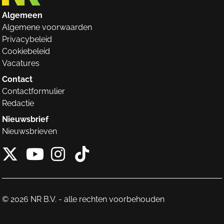
Algemeen
Algemene voorwaarden
Privacybeleid
Cookiebeleid
Vacatures
Contact
Contactformulier
Redactie
Nieuwsbrief
Nieuwsbrieven
X van NieuwRechts
Instagram van Nieuw
Tiktok van Nieuw
Youtube van NieuwRecht
© 2026 NR B.V. - alle rechten voorbehouden