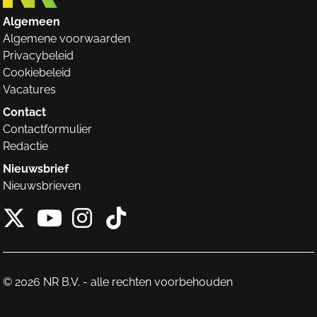
Algemeen
Algemene voorwaarden
Privacybeleid
Cookiebeleid
Vacatures
Contact
Contactformulier
Redactie
Nieuwsbrief
Nieuwsbrieven
X van NieuwRechts
Instagram van Nieuw
Tiktok van Nieuw
Youtube van NieuwRecht
© 2026 NR B.V. - alle rechten voorbehouden