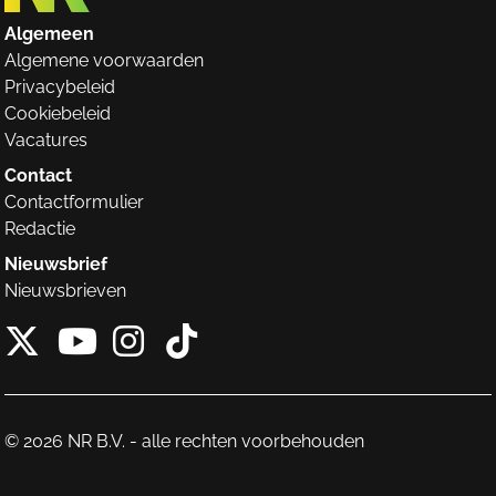
Algemeen
Algemene voorwaarden
Privacybeleid
Cookiebeleid
Vacatures
Contact
Contactformulier
Redactie
Nieuwsbrief
Nieuwsbrieven
X van NieuwRechts
Instagram van Nieuw
Tiktok van Nieuw
Youtube van NieuwRecht
© 2026 NR B.V. - alle rechten voorbehouden