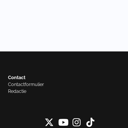
Contact
Contactformulier
Redactie
X van NieuwRech
Instagram 
Tiktok 