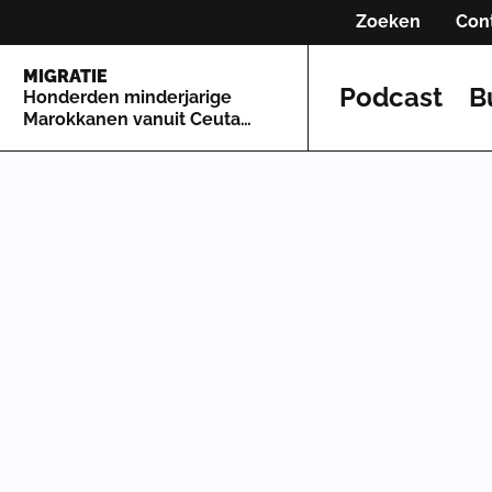
Zoeken
Con
MIGRATIE
Podcast
B
Honderden minderjarige
Marokkanen vanuit Ceuta
naar Spaans vasteland