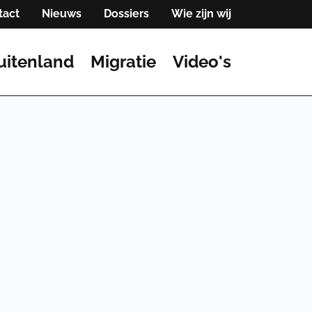
tact
Nieuws
Dossiers
Wie zijn wij
uitenland
Migratie
Video's