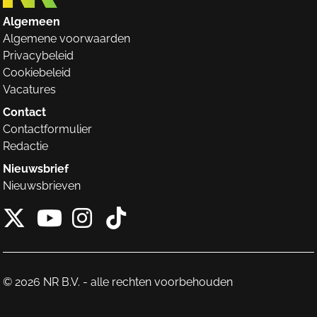
Algemeen
Algemene voorwaarden
Privacybeleid
Cookiebeleid
Vacatures
Contact
Contactformulier
Redactie
Nieuwsbrief
Nieuwsbrieven
X van NieuwRechts
Instagram van Nieuw
Tiktok van Nieuw
Youtube van NieuwRecht
© 2026 NR B.V. - alle rechten voorbehouden