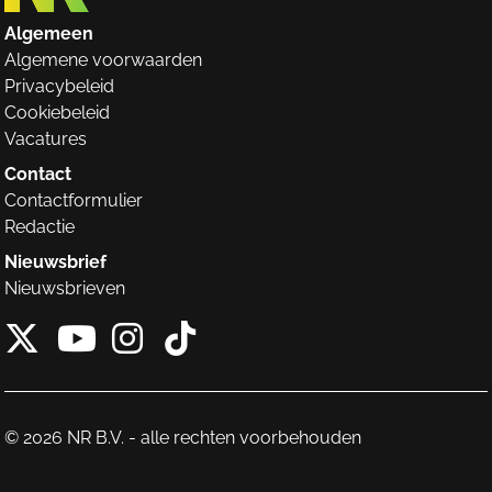
Algemeen
Algemene voorwaarden
Privacybeleid
Cookiebeleid
Vacatures
Contact
Contactformulier
Redactie
Nieuwsbrief
Nieuwsbrieven
X van NieuwRechts
Instagram van Nieuw
Tiktok van Nieuw
Youtube van NieuwRecht
© 2026 NR B.V. - alle rechten voorbehouden